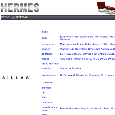
INICIO
SITEMAP
index
Buterfy
Ant
Piph
Serena
Bio
Twin
Crystal
405
sillas
Gotham
banquetas
Piph
Jamaica
417
480
Jacobsen
B-116
Galan
sillones
Wassily
Egg
Barcelona
Brno
Shell
Aluminum B
poltronas
LC-4
Day Bed EG
Day Bed vR
Chaise Loung
mesas
Adjustable
Jamaica
141
LC-6
LC-10
LC-10 ba
oferta del mes
servicios
Venta de Esterilla
diseñadores
H. Bertoia
M. Breuer
Le Corbusier
Ch. Eames
contacto
sitemap
faq
links
nosotros
novedades y
Esterillados
Homenaje Le Corbusier
Blog
Man
notas
blog