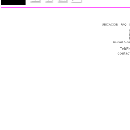
UBICACION
-
FAQ
-
Ciudad Autó
Tel/F
contac