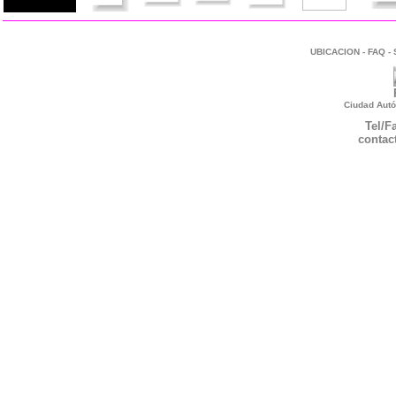
UBICACION
-
FAQ
-
Ciudad Autó
Tel/F
contac